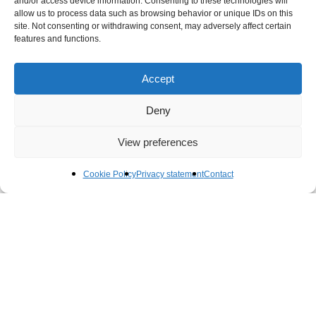
and/or access device information. Consenting to these technologies will
allow us to process data such as browsing behavior or unique IDs on this
site. Not consenting or withdrawing consent, may adversely affect certain
features and functions.
Accept
Lloyd Hotel
Aanscherping energie labels
kantoorpanden vanaf 2023
Deny
Rotterdam
View preferences
Lees meer
Cookie Policy
Privacy statement
Contact