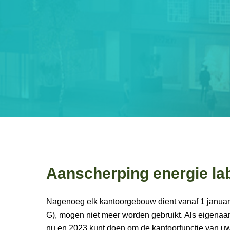
Aanscherping energie la
Nagenoeg elk kantoorgebouw dient vanaf 1 januari
G), mogen niet meer worden gebruikt. Als eigenaar
nu en 2023 kunt doen om de kantoorfunctie van uw