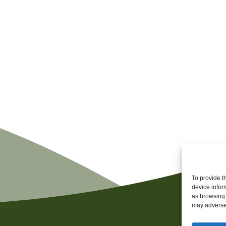
To provide t
device infor
as browsing 
may adversel