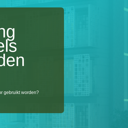
ng
els
den
r gebruikt worden?