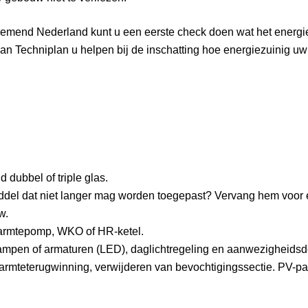
nemend Nederland kunt u een eerste check doen wat het energie
n kan Techniplan u helpen bij de inschatting hoe energiezuinig
dubbel of triple glas.
del dat niet langer mag worden toegepast? Vervang hem voor e
w.
armtepomp, WKO of HR-ketel.
mpen of armaturen (LED), daglichtregeling en aanwezigheidsd
armteterugwinning, verwijderen van bevochtigingssectie. PV-p