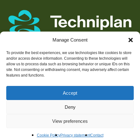
Manage Consent
To provide the best experiences, we use technologies like cookies to store
and/or access device information. Consenting to these technologies will
Werken bij Techniplan
allow us to process data such as browsing behavior or unique IDs on this
site. Not consenting or withdrawing consent, may adversely affect certain
features and functions.
Gebiedsontwikkeling
Accept
Vastgoed
Deny
Portfolio
Over ons
View preferences
Contact
Cookie Policy
Privacy statement
Contact