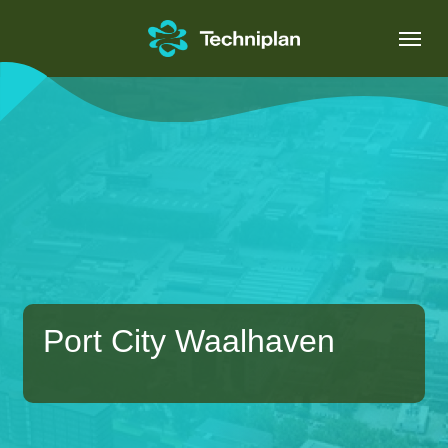
Skip
Menu
to
main
content
Port City Waalhaven