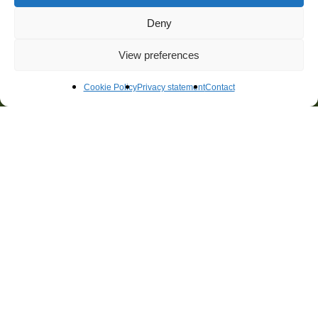
Deny
Contact
Certificaten
View preferences
Cookie Policy
Privacy statement
Contact
Adres
Gebouw Eurogate
Watermanweg 102
3067 GG Rotterdam
Contact
(0)10 45 62 311
adviseurs@techniplan.nl
Algemene Voorwaarden
Disclaimer