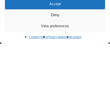
Accept
Over ons
Deny
Contact
Certificaten
View preferences
Cookie Policy
Privacy statement
Contact
Adres
Gebouw Eurogate
Watermanweg 102
3067 GG Rotterdam
Contact
(0)10 45 62 311
adviseurs@techniplan.nl