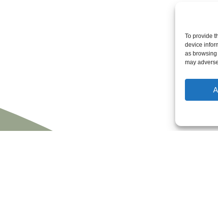
To provide t
device infor
as browsing 
may adversel
A