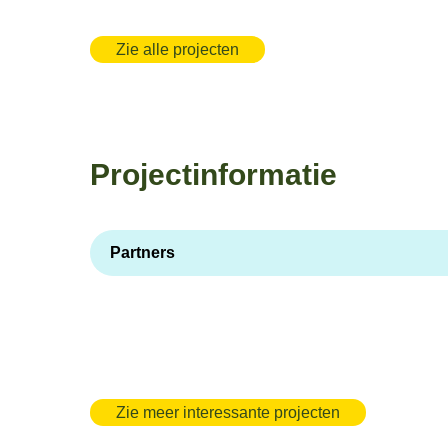
Zie alle projecten
Projectinformatie
Partners
Zie meer interessante projecten