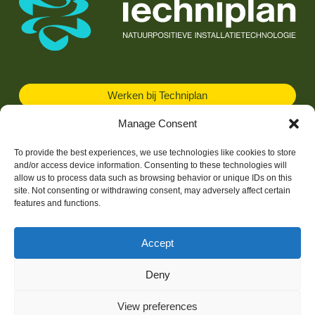
Werken bij Techniplan
Manage Consent
To provide the best experiences, we use technologies like cookies to store
Gebiedsontwikkeling
and/or access device information. Consenting to these technologies will
allow us to process data such as browsing behavior or unique IDs on this
Vastgoed
site. Not consenting or withdrawing consent, may adversely affect certain
features and functions.
Portfolio
Over ons
Accept
Contact
Deny
Certificaten
View preferences