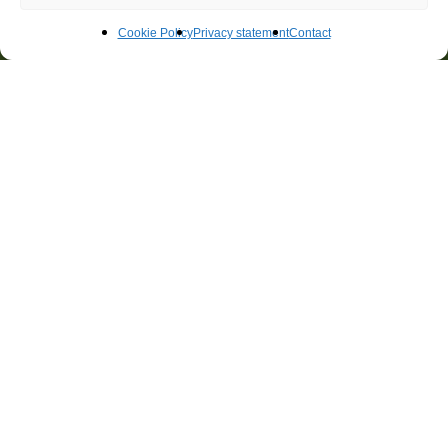
Adres
Cookie Policy
Privacy statement
Contact
Gebouw Eurogate
Watermanweg 102
3067 GG Rotterdam
Contact
(0)10 45 62 311
adviseurs@techniplan.nl
Algemene Voorwaarden
Disclaimer
Privacy statement